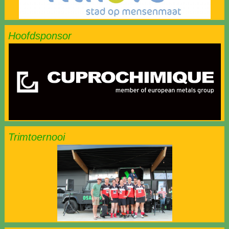
Hoofdsponsor
Trimtoernooi