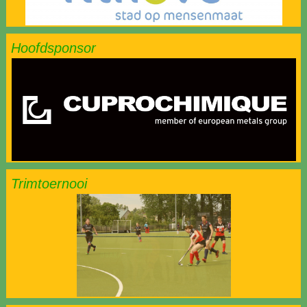
Hoofdsponsor
Trimtoernooi