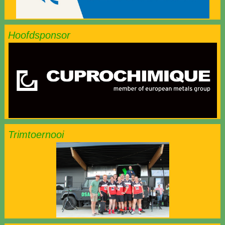
Hoofdsponsor
Trimtoernooi