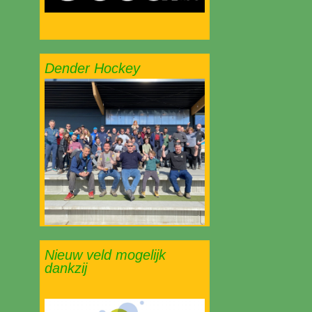
Dender Hockey
Nieuw veld mogelijk
dankzij