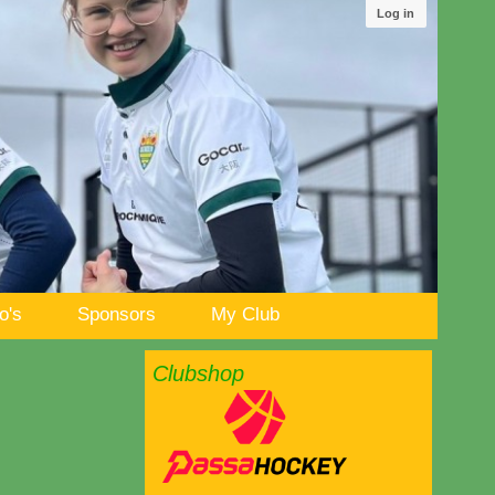
Log in
o's
Sponsors
My Club
Clubshop