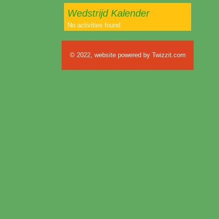
Wedstrijd Kalender
No activities found
© 2022, website powered by
Twizzit.com