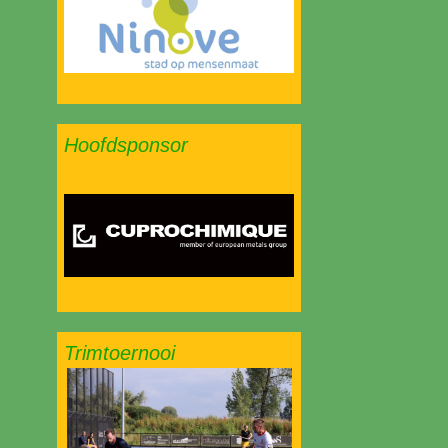
Hoofdsponsor
Trimtoernooi