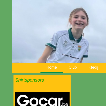
Home
Club
Kledij
Shirtsponsors