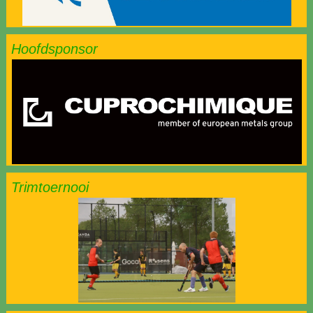
Hoofdsponsor
Trimtoernooi