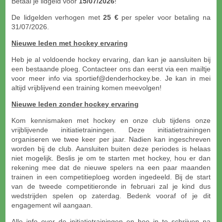
Betaal je lidgeld voor
15/07/2026
!
De lidgelden verhogen met
25 €
per speler voor betaling na
31/07/2026.
Nieuwe leden met hockey ervaring
Heb je al voldoende hockey ervaring, dan kan je aansluiten bij
een bestaande ploeg. Contacteer ons dan eerst via een mailtje
voor meer info via sportief@denderhockey.be. Je kan in mei
altijd vrijblijvend een training komen meevolgen!
Nieuwe leden zonder hockey ervaring
Kom kennismaken met hockey en onze club tijdens onze
vrijblijvende initiatietrainingen. Deze initiatietrainingen
organiseren we twee keer per jaar. Nadien kan ingeschreven
worden bij de club. Aansluiten buiten deze periodes is helaas
niet mogelijk. Beslis je om te starten met hockey, hou er dan
rekening mee dat de nieuwe spelers na een paar maanden
trainen in een competitieploeg worden ingedeeld. Bij de start
van de tweede competitieronde in februari zal je kind dus
wedstrijden spelen op zaterdag. Bedenk vooraf of je dit
engagement wil aangaan.
Alle info over de initiatietrainingen en hoe in te schrijven na