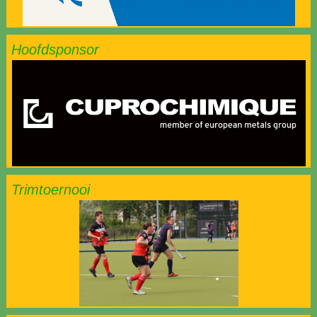
Hoofdsponsor
Trimtoernooi